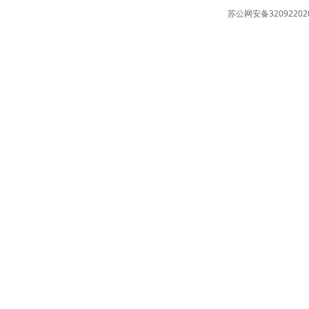
苏公网安备32092202