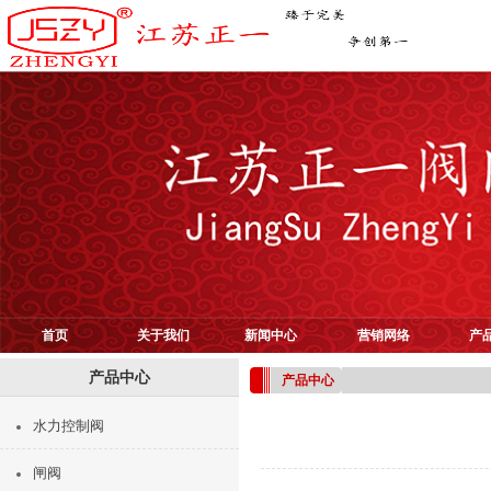
首页
关于我们
新闻中心
营销网络
产
产品中心
产品中心
水力控制阀
闸阀