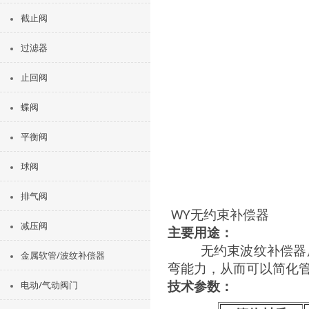
截止阀
过滤器
止回阀
蝶阀
平衡阀
球阀
排气阀
WY无约束补偿器
减压阀
主要用途：
无约束波纹补偿器用
金属软管/波纹补偿器
弯能力，从而可以简化
技术参数：
电动/气动阀门