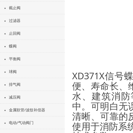
截止阀
过滤器
止回阀
蝶阀
平衡阀
球阀
XD371X信
便、寿命长、
排气阀
水、建筑消防
减压阀
中。可明白无
金属软管/波纹补偿器
清晰、可靠的
使用于消防系
电动/气动阀门