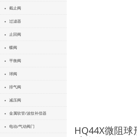
截止阀
过滤器
止回阀
蝶阀
平衡阀
球阀
排气阀
减压阀
金属软管/波纹补偿器
电动/气动阀门
HQ44X微阻