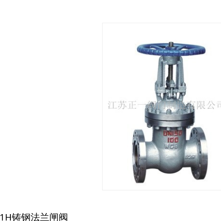
41H铸钢法兰闸阀