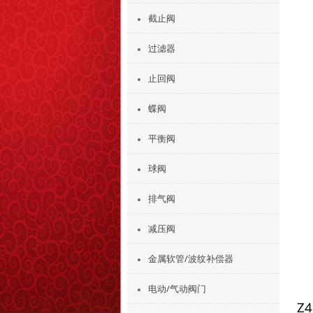
截止阀
过滤器
止回阀
蝶阀
平衡阀
球阀
排气阀
减压阀
金属软管/波纹补偿器
电动/气动阀门
Z