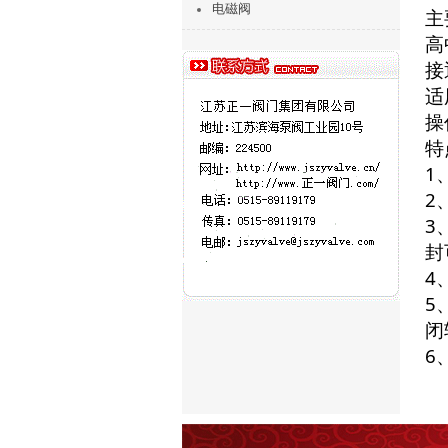
电磁阀
主
高
接
适
操
特
1
2
3
封
4
5
闭
6